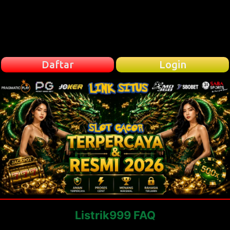
Daftar
Login
Listrik999 FAQ