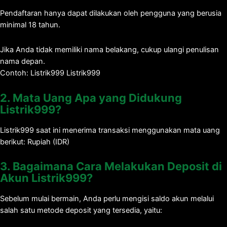
Pendaftaran hanya dapat dilakukan oleh pengguna yang berusia
minimal 18 tahun.
Jika Anda tidak memiliki nama belakang, cukup ulangi penulisan
nama depan.
Contoh: Listrik999 Listrik999
2. Mata Uang Apa yang Didukung
Listrik999?
Listrik999 saat ini menerima transaksi menggunakan mata uang
berikut: Rupiah (IDR)
3. Bagaimana Cara Melakukan Deposit di
Akun Listrik999?
Sebelum mulai bermain, Anda perlu mengisi saldo akun melalui
salah satu metode deposit yang tersedia, yaitu: